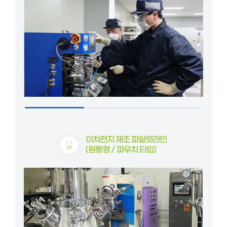
이차전지 제조
파일럿라인
(원통형 /
파우치 타입)