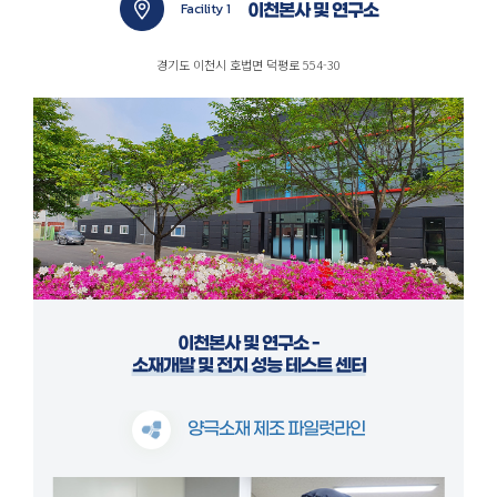
Facility 1
이천본사 및 연구소
고객센터
경기도 이천시 호법면 덕평로 554-30
이천본사 및 연구소 -
소재개발 및 전지 성능 테스트 센터
양극소재 제조
파일럿라인